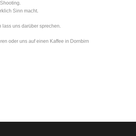
 Shooting.
irklich Sinn macht.
n lass uns darüber sprechen.
eren oder uns auf einen Kaffee in Dornbirn