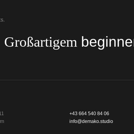
s.
s
Großartigem
beginne
11
+43 664 540 84 06
rn
info@demako.studio